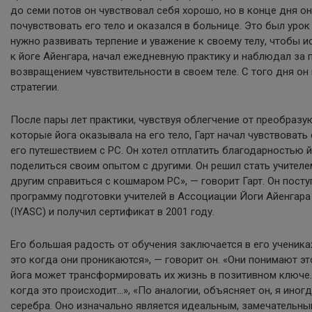
до семи потов он чувствовал себя хорошо, но в конце дня он
почувствовать его тело и оказался в больнице. Это был урок 
нужно развивать терпение и уважение к своему телу, чтобы и
к йоге Айенгара, начал ежедневную практику и наблюдал за
возвращением чувствительности в своем теле. С того дня он
стратегии.
После пары лет практики, чувствуя облегчение от преобраз
которые йога оказывала на его тело, Гарт начал чувствоват
его путешествием с РС. Он хотел отплатить благодарностью 
поделиться своим опытом с другими. Он решил стать учителем
другим справиться с кошмаром РС», — говорит Гарт. Он пост
программу подготовки учителей в Ассоциации Йоги Айенга
(IYASC) и получил сертификат в 2001 году.
Его большая радость от обучения заключается в его учениках.
это когда они проникаются», — говорит он. «Они понимают эт
йога может трансформировать их жизнь в позитивном ключе.
когда это происходит…», «По аналогии, объясняет он, я иног
серебра. Оно изначально является идеальным, замечательны