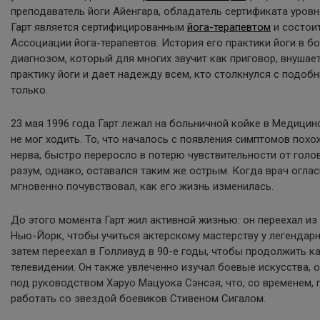
преподаватель йоги Айенгара, обладатель сертификата уровня 
Гарт является сертифицированным
йога-терапевтом
и состои
Ассоциации йога-терапевтов. История его практики йоги в б
диагнозом, который для многих звучит как приговор, внушае
практику йоги и дает надежду всем, кто столкнулся с подоб
только.
23 мая 1996 года Гарт лежал на больничной койке в Медицин
не мог ходить. То, что началось с появления симптомов пох
нерва, быстро переросло в потерю чувствительности от голов
разум, однако, оставался таким же острым. Когда врач оглас
мгновенно почувствовал, как его жизнь изменилась.
До этого момента Гарт жил активной жизнью: он переехал из
Нью-Йорк, чтобы учиться актерскому мастерству у легендар
затем переехал в Голливуд в 90-е годы, чтобы продолжить ка
телевидении. Он также увлеченно изучал боевые искусства, 
под руководством Харуо Мацуока Сэнсэя, что, со временем,
работать со звездой боевиков Стивеном Сигалом.