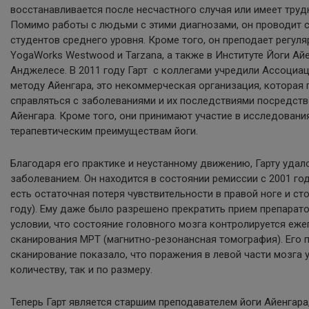
восстанавливается после несчастного случая или имеет труд
Помимо работы с людьми с этими диагнозами, он проводит 
студентов среднего уровня. Кроме того, он преподает регуля
YogaWorks Westwood и Tarzana, а также в Институте Йоги Айе
Анджелесе. В 2011 году Гарт с коллегами учредили Ассоциа
методу Айенгара, это некоммерческая организация, которая
справляться с заболеваниями и их последствиями посредств
Айенгара. Кроме того, они принимают участие в исследован
терапевтическим преимуществам йоги.
Благодаря его практике и неустанному движению, Гарту удал
заболеванием. Он находится в состоянии ремиссии с 2001 год
есть остаточная потеря чувствительности в правой ноге и сто
году). Ему даже было разрешено прекратить прием препаратов
условии, что состояние головного мозга контролируется еж
сканирования МРТ (магнитно-резонансная томография). Его 
сканирование показало, что поражения в левой части мозга 
количеству, так и по размеру.
Теперь Гарт является старшим преподавателем йоги Айенгара