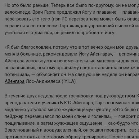
Но это было раньше. Теперь все было по-другому; он не мог
велосипеде. Врач Гарта предложил йогу и плавание — плаван
перегревать его тело (при РС перегрев тела может быть опасе
справиться со стрессом. Гарт жаждал упражнений высокой ин
учитывая его диагноз, он решил попробовать йогу.
«Я был благословлен, потому что в тот вечер одни мои друз
меня в больнице, рекомендовали Йогу Айенгара», — вспомина
Айенгара используются вспомогательные материалы для соз
выравнивания, поэтому организму предоставляется возможн
потенциал», — объясняет он. На следующей неделе он направ
Айенгара
Лос-Анджелеса (IYILA).
В течение двух недель после тренировки под руководством К
преподавателя и ученика Б.К.С. Айенгара, Гарт вспоминает как
медленно уступало место «жужжащему» чувству. «Это было 
пейджер перемещался по моей спине и голеням», — говорит о
пощипывание, а затем жужжащее ощущение … как-будто что
Взволнованный и воодушевленный, он решил проверить, как е
противостоять его старому образу тренировок. После занят