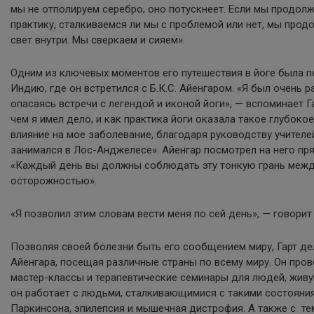
мы не отполируем серебро, оно потускнеет. Если мы продол
практику, сталкиваемся ли мы с проблемой или нет, мы прод
свет внутри. Мы сверкаем и сияем».
Одним из ключевых моментов его путешествия в йоге была п
Индию, где он встретился с Б.К.С. Айенгаром. «Я был очень р
опасаясь встречи с легендой и иконой йоги», — вспоминает Га
чем я имел дело, и как практика йоги оказала такое глубок
влияние на мое заболевание, благодаря руководству учителе
занимался в Лос-Анджелесе». Айенгар посмотрел на него прям
«Каждый день вы должны соблюдать эту тонкую грань межд
осторожностью».
«Я позволил этим словам вести меня по сей день», — говорит 
Позволяя своей болезни быть его сообщением миру, Гарт де
Айенгара, посещая различные страны по всему миру. Он про
мастер-классы и терапевтические семинары для людей, живущ
он работает с людьми, сталкивающимися с такими состояния
Паркинсона, эпилепсия и мышечная дистрофия. А также с тем