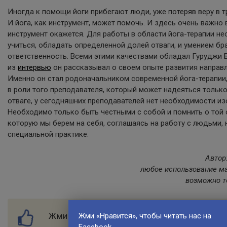
Иногда к помощи йоги прибегают люди, уже потеряв веру в 
И йога, как инструмент, может помочь. И здесь очень важно в
инструмент окажется. Для работы в области йога-терапии н
учиться, обладать определенной долей отваги, и умением бр
ответственность. Всеми этими качествами обладал Гуруджи Б.
из
интервью
он рассказывал о своем опыте развития направл
Именно он стал родоначальником современной йога-терапии,
в роли того преподавателя, который может надеяться только
отваге, у сегодняшних преподавателей нет необходимости из
Необходимо только быть честными с собой и помнить о той 
которую мы берем на себя, соглашаясь на работу с людьми
специальной практике.
Автор
любое использование ма
возможно т
Жми «Нравится» и получай только лучшие по
Жми «Нравится», чтобы читать нас на