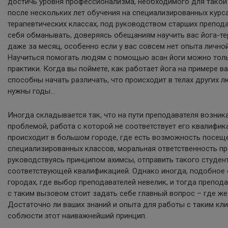
достичь уровня профессионализма, необходимого для такой
после нескольких лет обучения на специализированных курса
терапевтических классах, под руководством старших препода
себя обманывать, доверяясь обещаниям научить вас йога-тер
даже за месяц, особенно если у вас совсем нет опыта личной
Научиться помогать людям с помощью асан йоги можно толь
практики. Когда вы поймете, как работает йога на примере ва
способны начать различать, что происходит в телах других л
нужны годы…
Иногда складывается так, что на пути преподавателя возника
проблемой, работа с которой не соответствует его квалифик
происходит в большом городе, где есть возможность посещ
специализированных классов, моральная ответственность пр
руководствуясь принципом ахимсы, отправить такого студен
соответствующей квалификацией. Однако иногда, подобное 
городах, где выбор преподавателей невелик, и тогда препо
с таким вызовом стоит задать себе главный вопрос – где же
Достаточно ли ваших знаний и опыта для работы с таким кли
соблюсти этот наиважнейший принцип.