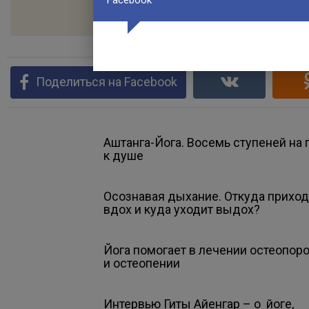
Facebook
Поделиться на Facebook
Аштанга-Йога. Восемь ступеней на 
к душе
Осознавая дыхание. Откуда приход
вдох и куда уходит выдох?
Йога помогает в лечении остеопор
и остеопении
Интервью Гиты Айенгар – о йоге,