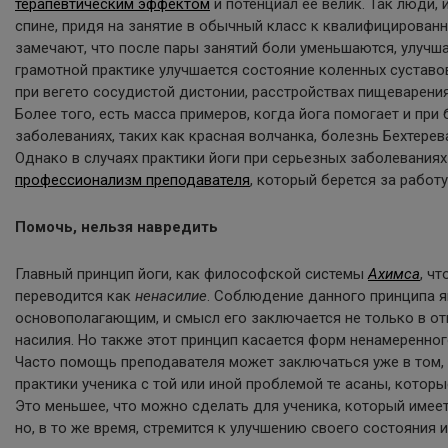
терапевтическим эффектом
и потенциал ее велик. Так люди
спине, придя на занятие в обычный класс к квалифицированн
замечают, что после пары занятий боли уменьшаются, улучша
грамотной практике улучшается состояние коленных суставо
при вегето сосудистой дистонии, расстройствах пищеварения,
Более того, есть масса примеров, когда йога помогает и при
заболеваниях, таких как красная волчанка, болезнь Бехтерев
Однако в случаях практики йоги при серьезных заболеваниях
профессионализм преподавателя
, который берется за работу
Помочь, нельзя навредить
Главный принцип йоги, как философской системы
Ахимса
, чт
переводится как
ненасилие
. Соблюдение данного принципа я
основополагающим, и смысл его заключается не только в о
насилия. Но также этот принцип касается форм ненамеренног
Часто помощь преподавателя может заключаться уже в том,
практики ученика с той или иной проблемой те асаны, которы
Это меньшее, что можно сделать для ученика, который имеет
но, в то же время, стремится к улучшению своего состояния 