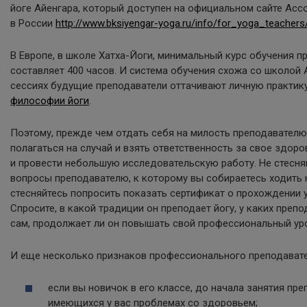
йоге Айенгара, который доступен на официальном сайте Асс
в России
http://www.bksiyengar-yoga.ru/info/for_yoga_teachers/s
В Европе, в школе Хатха-Йоги, минимальный курс обучения п
составляет 400 часов. И система обучения схожа со школой 
сессиях будущие преподаватели оттачивают личную практик
философии йоги
.
Поэтому, прежде чем отдать себя на милость преподавателю
полагаться на случай и взять ответственность за свое здоро
и провести небольшую исследовательскую работу. Не стесня
вопросы преподавателю, к которому вы собираетесь ходить н
стесняйтесь попросить показать сертификат о прохождении у
Спросите, в какой традиции он преподает йогу, у каких препо
сам, продолжает ли он повышать свой профессиональный ур
И еще несколько признаков профессионального преподавате
если вы новичок в его классе, до начала занятия пр
имеющихся у вас проблемах со здоровьем;