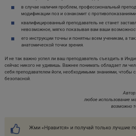
в случае наличия проблем, профессиональный препо
модификации поз и ознакомит с противопоказаниями
квалифицированный преподаватель не станет заставл
невозможное, мягко показывая вам ваши возможнос
его инструкции точны и понятны всем ученикам, а та
анатомической точки зрения.
И не так важно успел ли ваш преподаватель съездить в Инди
сейчас никого не удивишь. Важнее понимать обладает ли че
себя преподавателем йоги, необходимыми знаниями, чтобы с
безопасной.
Автор
любое использование ма
возможно т
Жми «Нравится» и получай только лучшие по