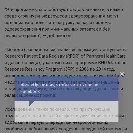
“Эти программы способствуют оздоровлению и, в нашей
среде ограниченных ресурсов здравоохранения, могут
потенциально облегчить нагрузку на наши системы
здравоохранения при минимальных затратах и без
реального риска”, — добавил он.
Проводя сравнительный анализ информации, доступной на
Research Patient Data Registry (RPDR) of Partners HealthCare
и данных о лицах, участвующих в программе BHI Relaxation
Response Resiliency Program (3RP) с 2006 по 2014 год,
×
исследователи пришли к выводу, что практикующие йогу/
медитацию/молитву потратили значительно меньше на
Жми «Нравится», чтобы читать нас на
медицинские услуги, чем не практикующие данные виды
Facebook
релаксационных практик.
Исследование также показало, что практикующие
отмечали положительный эффект и улучшение состояния
здоровья в первую очередь при неврологических
проблемах, заболеваниях сердечно-сосудистой системы и