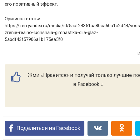
его позитивный эффект.
Оригинал статьи:
https://zen.yandex.ru/media/id/5aaf24351aa80ca60a1c2d44/voss
zrenie-realno-luchshaia-gimnastika-dlia-glaz-
5abdf43f57906a1b175ea5f0
И
Жми «Нравится» и получай только лучшие п
в Facebook ↓
Поделиться на Facebook