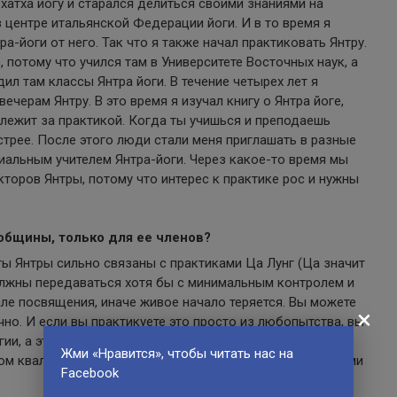
 хатха йогу и старался делиться своими знаниями на
в центре итальянской Федерации йоги. И в то время я
а-йоги от него. Так что я также начал практиковать Янтру.
потому что учился там в Университете Восточных наук, а
ил там классы Янтра йоги. В течение четырех лет я
вечерам Янтру. В это время я изучал книгу о Янтра йоге,
лежит за практикой. Когда ты учишься и преподаешь
стрее. После этого люди стали меня приглашать в разные
циальным учителем Янтра-йоги. Через какое-то время мы
укторов Янтры, потому что интерес к практике рос и нужны
общины, только для ее членов?
ты Янтры сильно связаны с практиками Ца Лунг (Ца значит
 должны передаваться хотя бы с минимальным контролем и
але посвящения, иначе живое начало теряется. Вы можете
×
но. И если вы практикуете это просто из любопытства, вы
ии, а это не очень хорошая идея, если при этом вы не
Жми «Нравится», чтобы читать нас на
ром квалифицированного учителя, обладающего глубокими
Facebook