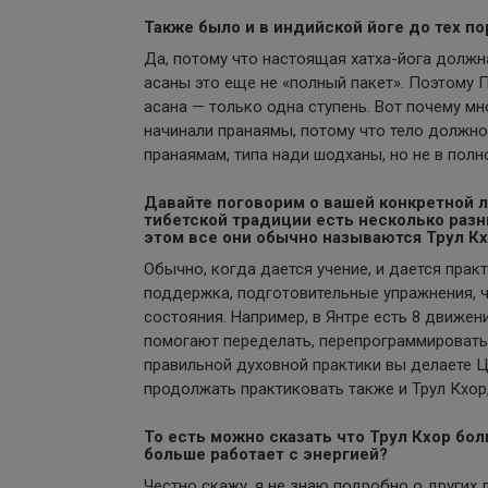
Также было и в индийской йоге до тех пор
Да, потому что настоящая хатха-йога должн
асаны это еще не «полный пакет». Поэтому 
асана — только одна ступень. Вот почему м
начинали пранаямы, потому что тело должно
пранаямам, типа нади шодханы, но не в полн
Давайте поговорим о вашей конкретной л
тибетской традиции есть несколько разны
этом все они обычно называются Трул Кх
Обычно, когда дается учение, и дается практ
поддержка, подготовительные упражнения, 
состояния. Например, в Янтре есть 8 движе
помогают переделать, перепрограммировать
правильной духовной практики вы делаете Ца
продолжать практиковать также и Трул Кхор,
То есть можно сказать что Трул Кхор бо
больше работает с энергией?
Честно скажу, я не знаю подробно о других 