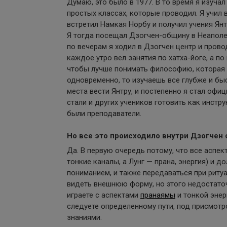
Думаю, это было в 1977. В то время я изучал
простых классах, которые проводил. Я учил 
встретил Намкая Норбу и получил учения Янтр
Я тогда посещал Дзогчен-общину в Неаполе, 
по вечерам я ходил в Дзогчен центр и провод
каждое утро вел занятия по хатха-йоге, а по 
чтобы лучше понимать философию, которая 
одновременно, то изучаешь все глубже и бы
места вести Янтру, и постепенно я стал офи
стали и других учеников готовить как инстр
были преподаватели.
Но все это происходило внутри Дзогчен 
Да. В первую очередь потому, что все аспек
тонкие каналы, а Лунг — прана, энергия) и
пониманием, и также передаваться при риту
видеть внешнюю форму, но этого недостаточ
играете с аспектами
пранаямы
и тонкой энерг
следуете определенному пути, под присмот
знаниями.