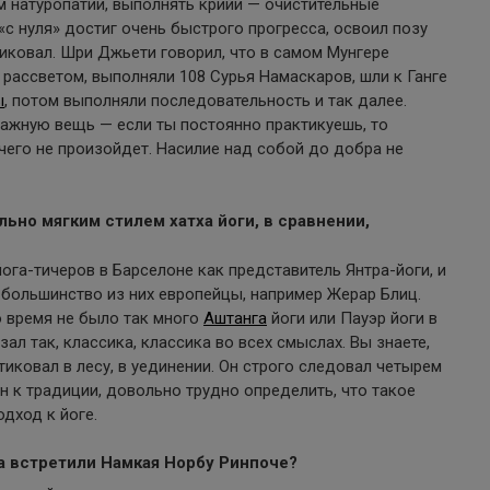
ам натуропатии, выполнять крийи — очистительные
«с нуля» достиг очень быстрого прогресса, освоил позу
иковал. Шри Джьети говорил, что в самом Мунгере
рассветом, выполняли 108 Сурья Намаскаров, шли к Ганге
ы
, потом выполняли последовательность и так далее.
 важную вещь — если ты постоянно практикуешь, то
ичего не произойдет. Насилие над собой до добра не
ьно мягким стилем хатха йоги, в сравнении,
йога-тичеров в Барселоне как представитель Янтра-йоги, и
 большинство из них европейцы, например Жерар Блиц.
о время не было так много
Аштанга
йоги или Пауэр йоги в
зал так, классика, классика во всех смыслах. Вы знаете,
иковал в лесу, в уединении. Он строго следовал четырем
н к традиции, довольно трудно определить, что такое
дход к йоге.
да встретили Намкая Норбу Ринпоче?