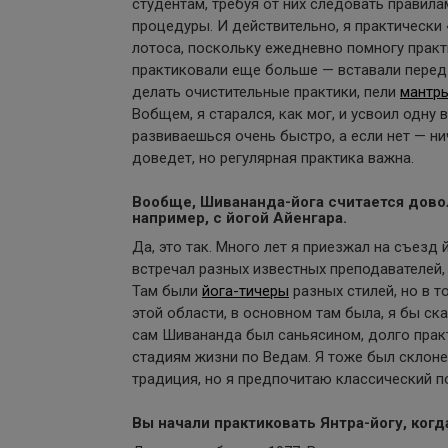
студентам, требуя от них следовать правил
процедуры. И действительно, я практически 
лотоса, поскольку ежедневно помногу практ
практиковали еще больше — вставали перед 
делать очистительные практики, пели
мантр
Вобщем, я старался, как мог, и усвоил одну
развиваешься очень быстро, а если нет — н
доведет, но регулярная практика важна.
Вообще, Шивананда-йога считается довол
например, с йогой Айенгара.
Да, это так. Много лет я приезжал на съезд 
встречал разных известных преподавателей,
Там были
йога-тичеры
разных стилей, но в т
этой области, в основном там была, я бы ска
сам Шивананда был саньясином, долго практ
стадиям жизни по Ведам. Я тоже был склоне
традиция, но я предпочитаю классический по
Вы начали практиковать Янтра-йогу, ког