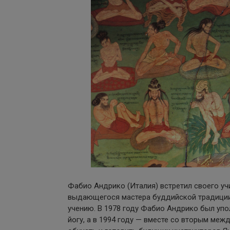
Фабио Андрико (Италия) встретил своего учи
выдающегося мастера буддийской традиции Дз
учению. В 1978 году Фабио Андрико был уп
йогу, а в 1994 году — вместе со вторым м