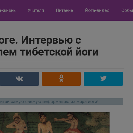
а-жизнь
Учителя
Питание
Йога-видео
Собы
оге. Интервью с
лем тибетской йоги
читай самую свежую информацию из мира йоги!