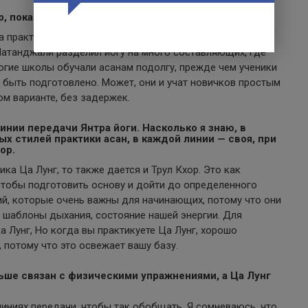
, пока она не стала модной на Западе.
а практиковаться на таком же уровне. Делать только
Патанджали разделил йогу на много составляющих, где
ногие школы обучали асанам подолгу, прежде чем ученики
 быть подготовлено. Может, они и учат новичков простым
ом варианте, без задержек.
инии передачи Янтра йоги. Насколько я знаю, в
х стилей практики асан, в каждой линии — своя, при
ор.
ика Ца Лунг, то также дается и Трул Кхор. Это как
чтобы подготовить основу и дойти до определенного
ний, которые очень важны для начинающих, потому что они
 шаблоны дыхания, состояние нашей энергии. Для
 Лунг, Но когда вы практикуете Ца Лунг, хорошо
 потому что это освежает вашу базу.
льше связан с физическими упражнениями, а Ца Лунг
линиях передачи, чтобы так обобщать. Я сомневаюсь, что