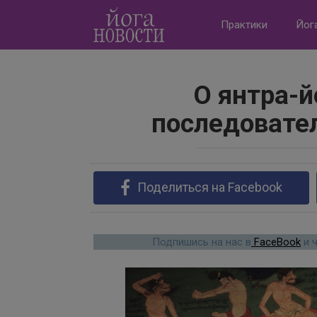
Перейти
к
Практики
Йог
контенту
О янтра-й
последовате
Поделиться на Facebook
Подпишись на нас в
FaceBook
и 