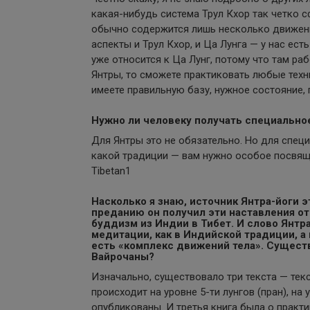
какая-нибудь система Трул Кхор так четко с
обычно содержится лишь несколько движений
аспекты и Трул Кхор, и Ца Лунга — у нас есть
уже относится к Ца Лунг, потому что там ра
Янтры, то сможете практиковать любые техник
имеете правильную базу, нужное состояние, п
Нужно ли человеку получать специально
Для Янтры это не обязательно. Но для специ
какой традиции — вам нужно особое посвящ
Tibetan1
Насколько я знаю, источник Янтра-йоги э
преданию он получил эти наставления о
буддизм из Индии в Тибет. И слово Янтр
медитации, как в Индийской традиции, а 
есть «комплекс движений тела». Сущест
Вайрочаны?
Изначально, существовало три текста — текс
происходит на уровне 5-ти лунгов (пран), на
опубликованы. И третья книга была о практи