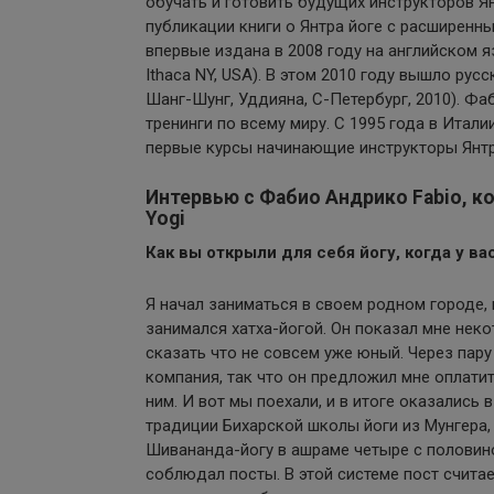
обучать и готовить будущих инструкторов Ян
публикации книги о Янтра йоге с расширенн
впервые издана в 2008 году на английском яз
Ithaca NY, USA). В этом 2010 году вышло рус
Шанг-Шунг, Уддияна, С-Петербург, 2010). Ф
тренинги по всему миру. С 1995 года в Итали
первые курсы начинающие инструкторы Янтр
Интервью с Фабио Андрико Fabio, к
Yogi
Как вы открыли для себя йогу, когда у в
Я начал заниматься в своем родном городе, 
занимался хатха-йогой. Он показал мне неко
сказать что не совсем уже юный. Через пару
компания, так что он предложил мне оплатит
ним. И вот мы поехали, и в итоге оказались
традиции Бихарской школы йоги из Мунгера, 
Шивананда-йогу в ашраме четыре с половиной
соблюдал посты. В этой системе пост считае