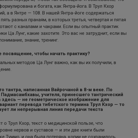
формулирована и богата, как Янтра-йога. В Трул Кхор
, а в Янтре — 108. В нашей Янтра-йоге содержаться
 пять разных пранаям, в которых третья, четвертая и пятая
ботают с каналами и чакрами. Если вы опытный практик
и Ца Лунг, какие захотите. Это вас не затруднит, если вы
онимание, знание, тренинг.
е посвящение, чтобы начать практику?
альных методов Ца Лунг важно, как вы их получили, в
ение.
то тантра, написанная Вайрочаной в 8-м веке. По
т Падмасамбхавы, учителя, принесшего тантрический
а здесь — не геометрическое изображение для
вариант перевода тибетского термина Трул Кхор — то
вует ли непрерывная линия передачи текста
т о Трул Кхор, текст о медицинской пользе, что
 уровне нервов и суставов — и эти две книги были
ке Туммо, и она была потеряна, копии не сохранилось.