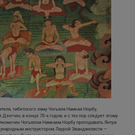
теля, тибетского ламу Чогьяла Намкая Норбу,
огчен, в конце 70-х годов, и с тех пор следует этому
олномочен Чогьялом Намкаем Норбу преподавать Янтра
еждународным инструктором Лаурой Эванджелисти —