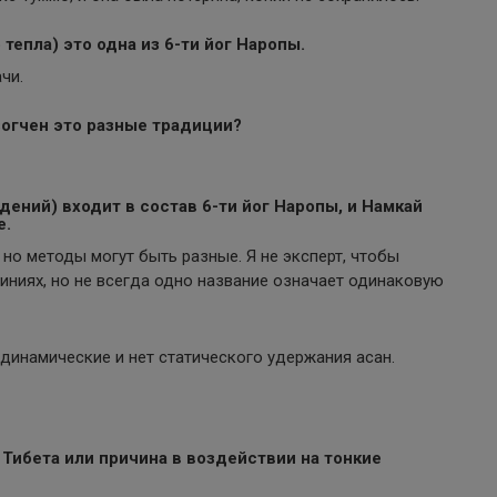
 тепла) это одна из 6-ти йог Наропы.
чи.
зогчен это разные традиции?
ений) входит в состав 6-ти йог Наропы, и Намкай
е.
но методы могут быть разные. Я не эксперт, чтобы
линиях, но не всегда одно название означает одинаковую
 динамические и нет статического удержания асан.
 Тибета или причина в воздействии на тонкие