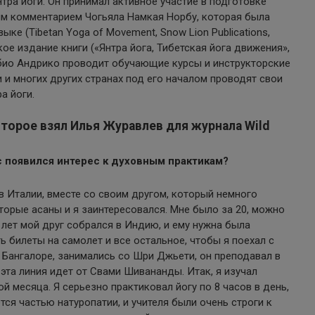
тра йоги. Он принимал активное участие в подготовке
ым комментарием Чогьяла Намкая Норбу, которая была
ыке (Tibetan Yoga of Movement, Snow Lion Publications,
ское издание книги («Янтра йога, Тибетская йога движения»,
абио Андрико проводит обучающие курсы и инструкторские
и и многих других странах под его началом проводят свои
а йоги.
оторое взял Илья Журавлев для журнала Wild
ас появился интерес к духовным практикам?
в Италии, вместе со своим другом, который немного
торые асаны и я заинтересовался. Мне было за 20, можно
 лет мой друг собрался в Индию, и ему нужна была
ь билеты на самолет и все остальное, чтобы я поехал с
 в Бангалоре, занимались со Шри Джьети, он преподавал в
эта линия идет от Свами Шивананды. Итак, я изучал
 месяца. Я серьезно практиковал йогу по 8 часов в день,
тся частью натуропатии, и учителя были очень строги к