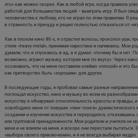
это» как можно скорее. Как в любой игре, когда правила усв
работой для большинства людей – выиграть игру. Я был сви
человечества к любому, кто не играл по этим правилам. Я р
в странность и причуду и решил полностью отказаться от «иг
Как в плохом кино 80-х, я отрастил волосы, проколол уши, п
стиле «heavy metal», принимая наркотики и напиваясь. Мои ро
думали, что я спускаюсь в ад, а я думал: «почему бы и нет. П
возможно, играют музыку, которая мне по вкусу». Через како
осознавать, что на меня поставили клеймо «плохой» и это бы
как притворство быть «хорошим» для других.
В последующие годы, я пробовал самые разные направления 
поглощал искусство, кино и музыку во всем их разнообрази
искусству я обнаружил относительность красоты и правды, и
освободило меня от ловушек «пинг-понга» дуалистического
создании и изучении искусства я переродился, отказавшись 
или групповой принадлежности. Мои родители и учителя не м
меня и не влияли на меня, и вскоре они перестали пытаться.
«выбора своего приключения», и я не всегда выбирал мудро.