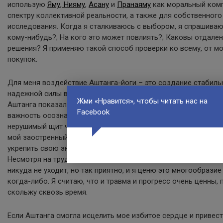
использую
Яму, Нияму
,
Асану
и
Пранаяму
как моральный комп
спектру коллективной реальности, а также для собственного
исследования. Когда я сталкиваюсь с выбором, я спрашиваю 
кому-нибудь?; На кого это может повлиять?; Каковы отдале
решения? Я применяю такой способ проверки ко всему, от м
покупок.
Для меня воздействие Аштанга-йоги – это создание стабильн
надежной силы воли. С их помощью я могу становиться лучш
Жми «Нравится», чтобы читать нас на
Аштанга показала мне силу и ответственность, которые прих
Facebook
важность осознанности, дальновидности, интуиции и предви
нерушимый щит чести, а нияма — мой острый меч различения.
мой заостренный камень. Это сила и надежность. Я использу
укрепить свою энергию и успокоить нервную систему перед 
Несмотря на трудности, я действительно наслаждаюсь асано
никуда не уходит, но так приятно, и я ценю это многообразие
когда-либо. Я считаю, что и травма и прогресс очень ценны, 
скольжу сквозь время.
Если Аштанга смогла исцелить мое избитое сердце и привести