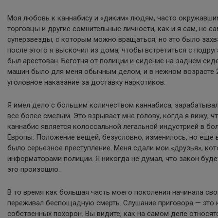
Моя любовь к каннабису и «диким» людям, часто окружавшим
торговцы и другие сомнительные личности, как и я сам, не 
суперзвезды, с которым можно вращаться, но это было зах
после этого я выскочил из дома, чтобы встретиться с подруг
был арестован. Беготня от полиции и сидение на заднем сид
машин было для меня обычным делом, и в нежном возрасте 2
уголовное наказание за доставку наркотиков.
Я имел дело с большим количеством каннабиса, зарабатывал
все более смелым. Это взрывает мне голову, когда я вижу, чт
каннабис является колоссальной легальной индустрией в бо
Европы. Положение вещей, безусловно, изменилось, но еще в
было серьезное преступление. Меня сдали мои «друзья», ко
информаторами полиции. Я никогда не думал, что закон будет
это произошло.
В то время как большая часть моего поколения начинала св
переживал беспощадную смерть. Слушание приговора — это 
собственных похорон. Вы видите, как на самом деле относят