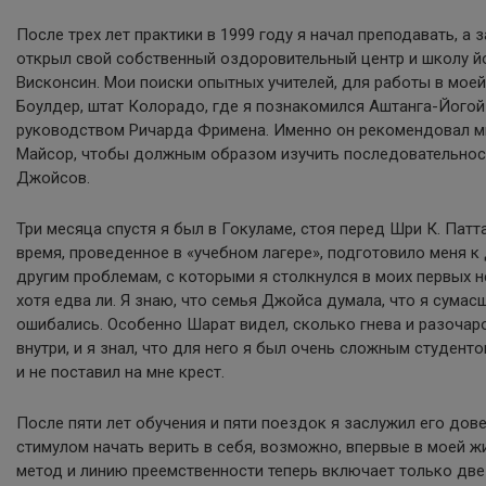
После трех лет практики в 1999 году я начал преподавать, а з
открыл свой собственный оздоровительный центр и школу йо
Висконсин. Мои поиски опытных учителей, для работы в моей
Боулдер, штат Колорадо, где я познакомился Аштанга-Йогой
руководством Ричарда Фримена. Именно он рекомендовал мн
Майсор, чтобы должным образом изучить последовательност
Джойсов.
Три месяца спустя я был в Гокуламе, стоя перед Шри К. Патт
время, проведенное в «учебном лагере», подготовило меня к
другим проблемам, с которыми я столкнулся в моих первых 
хотя едва ли. Я знаю, что семья Джойса думала, что я сумас
ошибались. Особенно Шарат видел, сколько гнева и разочар
внутри, и я знал, что для него я был очень сложным студент
и не поставил на мне крест.
После пяти лет обучения и пяти поездок я заслужил его дове
стимулом начать верить в себя, возможно, впервые в моей ж
метод и линию преемственности теперь включает только дв