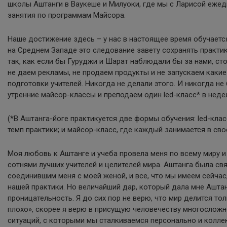
школы Аштанги в Ваукеше и Милуоки, где мы с Ларисой еже
занятия по программам Майсора.
Наше достижение здесь – у нас в настоящее время обучаетс
на Среднем Западе это следование завету сохранять практик
так, как если бы Гуруджи и Шарат наблюдали бы за нами, сто
не даем рекламы, не продаем продукты и не запускаем каки
подготовки учителей. Никогда не делали этого. И никогда н
утренние майсор-классы и преподаем один led-класс* в неде
(*В Аштанга-йоге практикуется две формы обучения: led-клас
темп практики; и майсор-класс, где каждый занимается в сво
Моя любовь к Аштанге и учеба провела меня по всему миру и
сотнями лучших учителей и целителей мира. Аштанга была с
соединившим меня с моей женой, и все, что мы имеем сейчас
нашей практики. Но величайший дар, который дала мне Аштан
проницательность. Я до сих пор не верю, что мир делится то
плохо», скорее я верю в присущую человечеству многосложн
ситуаций, с которыми мы сталкиваемся персонально и коллек