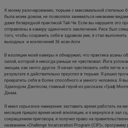
К моему разочарованию, тюрьма с максимальной степенью б
была моим домом, не позволяла заниматься никакими видам
даже безвредной практикой Тай-Чи. Если вы нарушите это пр
отправлены в камеру одиночного заключения. Риск был слиш
того, чтобы сохранить себя в здравом уме, я стал выполнят
выходных и исключений 36 асан йоги.
В изоляции моей камеры я обнаружил, что практика асаны о
силой, которой я никогда раньше не чувствовал. Йога успок
эмоции, как ничто другое. Я начал чувствовать себя легче и 
результате я действительно преуспел в тюрьме. Я решил проч
превратить себя в более способного и умного человека. Я в
Эдмондом Дантесом, главный герой из рассказа «Граф Монт
Дюма.
Я имел серьезное намерение заставить время работать на ме
месяцев пришло время моей апелляции, и я вернулся в зал с
сокращением приговора, я получил право на правительствен
названием «Challenge Incarceration Program (CIP)», программ