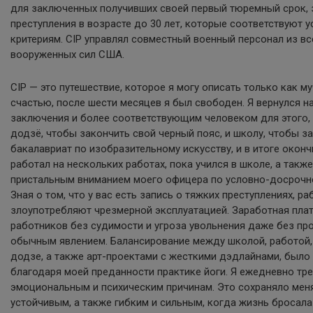
для заключенных получивших своей первый тюремный срок, 
преступления в возрасте до 30 лет, которые соответствуют 
критериям. CIP управлял совместный военный персонал из вс
вооруженных сил США.
CIP — это путешествие, которое я могу описать только как м
счастью, после шести месяцев я был свободен. Я вернулся на
заключения и более соответствующим человеком для этого, 
додзё, чтобы закончить свой черный пояс, и школу, чтобы з
бакалавриат по изобразительному искусству, и в итоге окончи
работал на нескольких работах, пока учился в школе, а такж
пристальным вниманием моего офицера по условно-досроч
Зная о том, что у вас есть запись о тяжких преступлениях, р
злоупотребляют чрезмерной эксплуатацией. Заработная плат
работников без судимости и угроза увольнения даже без про
обычным явлением. Балансирование между школой, работой
додзе, а также арт-проектами с жесткими дэдлайнами, был
благодаря моей преданности практике йоги. Я ежедневно тр
эмоциональным и психическим причинам. Это сохраняло мен
устойчивым, а также гибким и сильным, когда жизнь бросала 