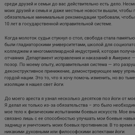
среди друзей и семьи до вас действительно есть дело. Несмо
моих друзей и семья и даже местные новости вышли, чтобы 
обязательные минимальные рекомендации требовали, чтобы 
10 лет в государственной исправительной системе.
Когда молоток судьи стукнул о стол, свобода стала память
были гладиаторскими университетами, школой для социопат
колледжем и многомиллиардной индустрией, которая получа
отчаяния. Департамент исправления и наказаний в Америке 
позор. По моему опыту, исправительная система — это разр
деконструктивное принижение, демонстрирующее миру упря
гордой нации. Это то, что я хочу помочь изменить, но во тьм
изоляции я нашел свет йоги.
До моего ареста я узнал несколько десятков поз йоги от мо
Я делал их только из-за обязательства – это было необходи
мое тело к физическим испытаниям боевых искусств. Мое вн
связано лишь с ее способностью улучшать мои боевые навы
задницу и уничтожить моих боевых противников. В то время 
никакими духовными или философскими аспектами йоги.