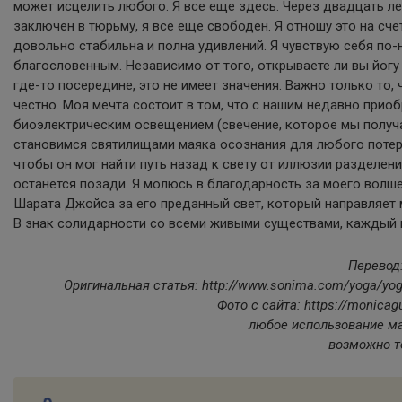
может исцелить любого. Я все еще здесь. Через двадцать лет
заключен в тюрьму, я все еще свободен. Я отношу это на сче
довольно стабильна и полна удивлений. Я чувствую себя по
благословенным. Независимо от того, открываете ли вы йогу 
где-то посередине, это не имеет значения. Важно только то,
честно. Моя мечта состоит в том, что с нашим недавно прио
биоэлектрическим освещением (свечение, которое мы получа
становимся святилищами маяка осознания для любого потер
чтобы он мог найти путь назад к свету от иллюзии разделени
останется позади. Я молюсь в благодарность за моего волш
Шарата Джойса за его преданный свет, который направляет м
В знак солидарности со всеми живыми существами, каждый и
Перевод
Оригинальная статья: http://www.sonima.com/yoga/yoga-
Фото с сайта: https://monicag
любое использование ма
возможно т