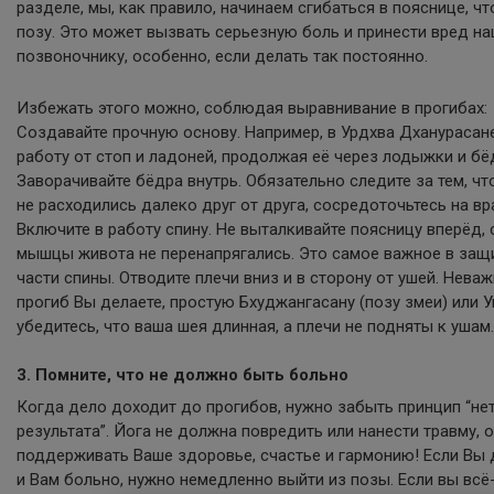
разделе, мы, как правило, начинаем сгибаться в пояснице, ч
позу. Это может вызвать серьезную боль и принести вред н
позвоночнику, особенно, если делать так постоянно.
Избежать этого можно, соблюдая выравнивание в прогибах:
Создавайте прочную основу. Например, в Урдхва Дханурасан
работу от стоп и ладоней, продолжая её через лодыжки и бё
Заворачивайте бёдра внутрь. Обязательно следите за тем, ч
не расходились далеко друг от друга, сосредоточьтесь на в
Включите в работу спину. Не выталкивайте поясницу вперёд, 
мышцы живота не перенапрягались. Это самое важное в защ
части спины. Отводите плечи вниз и в сторону от ушей. Неваж
прогиб Вы делаете, простую Бхуджангасану (позу змеи) или У
убедитесь, что ваша шея длинная, а плечи не подняты к ушам.
3. Помните, что не должно быть больно
Когда дело доходит до прогибов, нужно забыть принцип “нет
результата”. Йога не должна повредить или нанести травму, 
поддерживать Ваше здоровье, счастье и гармонию! Если Вы 
и Вам больно, нужно немедленно выйти из позы. Если вы всё-