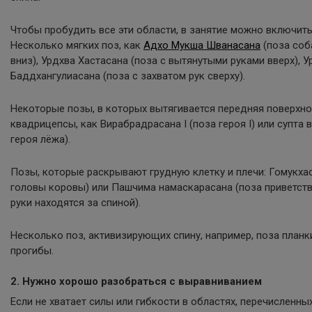
Чтобы пробудить все эти области, в занятие можно включить
Несколько мягких поз, как
Адхо Мукша Шванасана
(поза соб
вниз), Урдхва Хастасана (поза с вытянутыми руками вверх), У
Баддхангулиасана (поза с захватом рук сверху).
Некоторые позы, в которых вытягивается передняя поверхно
квадрицепсы, как Вирабрадрасана I (поза героя I) или супта 
героя лёжа).
Позы, которые раскрывают грудную клетку и плечи: Гомукха
головы коровы) или Пашчима намаскарасана (поза приветств
руки находятся за спиной).
Несколько поз, активизирующих спину, например, поза планк
прогибы.
2. Нужно хорошо разобраться с выравниванием
Если не хватает силы или гибкости в областях, перечисленн