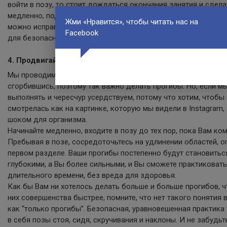
войти в позу, то стоит дождаться окончания занятия и сдела
медленно, под руководством инструктора, который может по
Жми «Нравится», чтобы читать нас на
можно исправить и выровнять, или предложить Вам альтерна
Facebook
для безопасной практики.
4. Продвигайтесь неторопясь и найдите баланс
Мы проводим большую часть времени нашей повседневной ж
сгорбившись, поэтому так важно делать прогибы. Но, если м
выполнять и чересчур усердствуем, потому что хотим, чтобы
смотрелась как на картинке, которую мы видели в Instagram,
шоком для организма.
Начинайте медленно, входите в позу до тех пор, пока Вам ко
Пребывая в позе, сосредоточьтесь на удлинении областей, о
первом разделе. Ваши прогибы постепенно будут становитьс
глубокими, а Вы более сильными, и Вы сможете практиковать 
длительного времени, без вреда для здоровья.
Как бы Вам ни хотелось делать больше и больше прогибов, 
них совершенства быстрее, помните, что нет такого понятия в
как “только прогибы”. Безопасная, уравновешенная практика
в себя позы стоя, сидя, скручивания и наклоны. И не забудьт