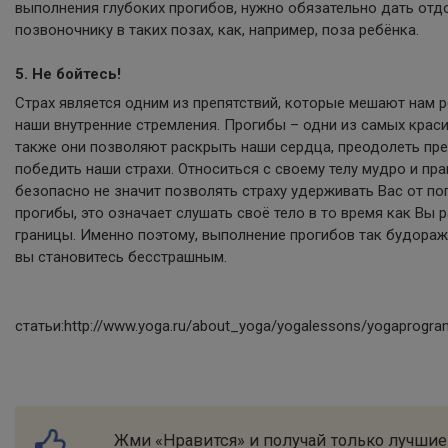
выполнения глубоких прогибов, нужно обязательно дать отд
позвоночнику в таких позах, как, например, поза ребёнка.
5. Не бойтесь!
Страх является одним из препятствий, которые мешают нам 
наши внутренние стремления. Прогибы – одни из самых краси
также они позволяют раскрыть наши сердца, преодолеть пр
победить наши страхи. Относиться с своему телу мудро и пр
безопасно не значит позволять страху удерживать Вас от п
прогибы, это означает слушать своё тело в то время как Вы 
границы. Именно поэтому, выполнение прогибов так будоражи
вы становитесь бесстрашным.
статьи:http://www.yoga.ru/about_yoga/yogalessons/yogaprogra
Жми «Нравится» и получай только лучшие