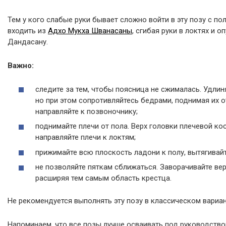
Тем у кого слабые руки бывает сложно войти в эту позу с по
входить из
Адхо Мукха Шванасаны
, сгибая руки в локтях и о
Дандасану.
Важно:
следите за тем, чтобы поясница не сжималась. Удлин
но при этом сопротивляйтесь бедрами, поднимая их о
направляйте к позвоночнику;
поднимайте плечи от пола. Верх головки плечевой ко
направляйте плечи к локтям;
прижимайте всю плоскость ладони к полу, вытягивай
не позволяйте пяткам сближаться. Заворачивайте вер
расширяя тем самым область крестца.
Не рекомендуется выполнять эту позу в классическом вариан
Напоминаем, что все позы лучше осваивать под руководств