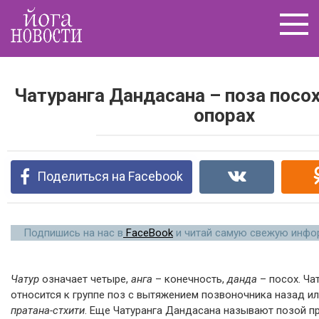
Перейти
к
контенту
Чатуранга Дандасана – поза посо
опорах
Поделиться на Facebook
Подпишись на нас в
FaceBook
и читай самую свежую инфор
Чатур
означает четыре,
анга
– конечность,
данда
– посох. Ча
относится к группе поз с вытяжением позвоночника назад ил
пратана-стхити
. Еще Чатуранга Дандасана называют позой пр