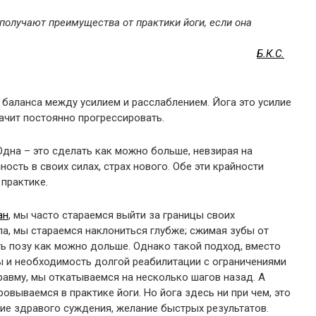
получают преимущества от практики йоги, если она
Б.К.С.
 баланса между усилием и расслаблением. Йога это усилие
ачит постоянно прогрессировать.
Одна – это сделать как можно больше, невзирая на
ость в своих силах, страх нового. Обе эти крайности
 практике.
ан
, мы часто стараемся выйти за границы своих
ла, мы стараемся наклониться глубже; сжимая зубы от
ь позу как можно дольше. Однако такой подход, вместо
ы и необходимость долгой реабилитации с ограничениями
 травму, мы откатываемся на несколько шагов назад. А
овываемся в практике йоги. Но йога здесь ни при чем, это
ие здравого суждения, желание быстрых результатов.