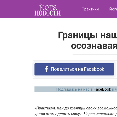
Перейти
к
Практики
Йог
контенту
Границы наш
осознава
Поделиться на Facebook
Подпишись на нас в
FaceBook
и 
«Практикуя, иди до границы своих возможнос
удели этому десять минут. Через несколько 