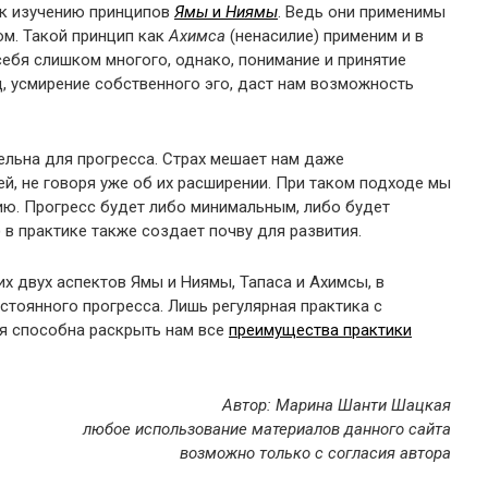
 к изучению принципов
Ямы
и
Ниямы
. Ведь они применимы
м. Такой принцип как
Ахимса
(ненасилие) применим и в
себя слишком многого, однако, понимание и принятие
ц, усмирение собственного эго, даст нам возможность
ельна для прогресса. Страх мешает нам даже
й, не говоря уже об их расширении. При таком подходе мы
ию. Прогресс будет либо минимальным, либо будет
) в практике также создает почву для развития.
х двух аспектов Ямы и Ниямы, Тапаса и Ахимсы, в
стоянного прогресса. Лишь регулярная практика с
я способна раскрыть нам все
преимущества практики
Автор: Марина Шанти Шацкая
×
любое использование материалов данного сайта
возможно только с согласия автора
Жми «Нравится», чтобы читать нас на